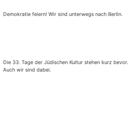
Demokratie feiern! Wir sind unterwegs nach Berlin.
33. Tage der Jüdischen
Kultur
Die 33. Tage der Jüdischen Kultur stehen kurz bevor.
Auch wir sind dabei.
75 Jahre Grundgesetz –
Aktion © präsentiert das
Projekt der Friedensbanner
im Berliner Haus der
Abgeordneten