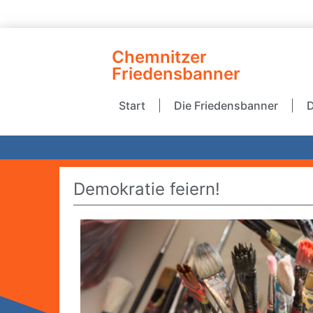
Chemnitzer
Friedensbanner
Start
Die Friedensbanner
D
Demokratie feiern!